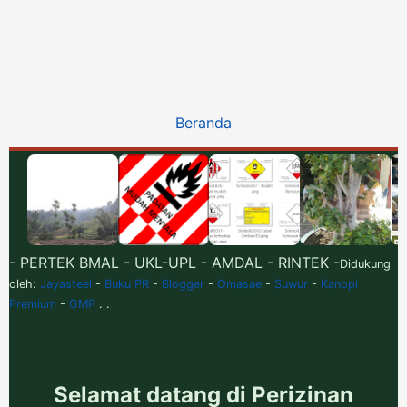
Beranda
- PERTEK BMAL - UKL-UPL - AMDAL - RINTEK -
Didukung
oleh:
Jayasteel
-
Buku PR
-
Blogger
-
Omasae
-
Suwur
-
Kanopi
Premium
-
GMP
. .
Selamat datang di Perizinan