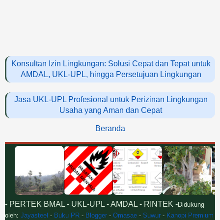
Konsultan Izin Lingkungan: Solusi Cepat dan Tepat untuk
AMDAL, UKL-UPL, hingga Persetujuan Lingkungan
Jasa UKL-UPL Profesional untuk Perizinan Lingkungan
Usaha yang Aman dan Cepat
Beranda
- PERTEK BMAL - UKL-UPL - AMDAL - RINTEK -
Didukung
oleh:
Jayasteel
-
Buku PR
-
Blogger
-
Omasae
-
Suwur
-
Kanopi Premium