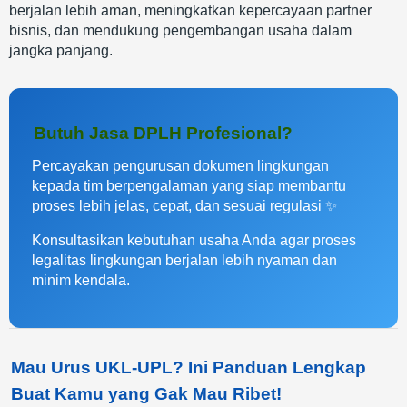
berjalan lebih aman, meningkatkan kepercayaan partner
bisnis, dan mendukung pengembangan usaha dalam
jangka panjang.
Butuh Jasa DPLH Profesional?
Percayakan pengurusan dokumen lingkungan
kepada tim berpengalaman yang siap membantu
proses lebih jelas, cepat, dan sesuai regulasi ✨
Konsultasikan kebutuhan usaha Anda agar proses
legalitas lingkungan berjalan lebih nyaman dan
minim kendala.
Mau Urus UKL-UPL? Ini Panduan Lengkap
Buat Kamu yang Gak Mau Ribet!