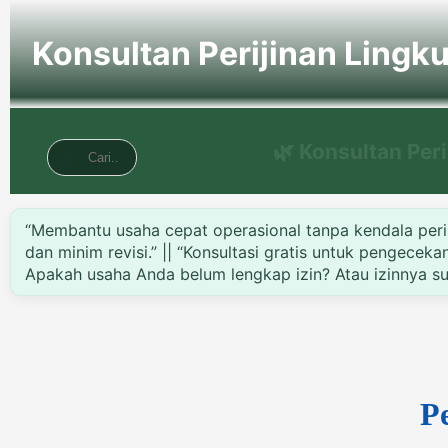
Konsultan Perijinan Lingk
🌿 Konsultan Per
“Membantu usaha cepat operasional tanpa kendala perizi
dan minim revisi.” || “Konsultasi gratis untuk pengecek
Apakah usaha Anda belum lengkap izin? Atau izinnya sud
P