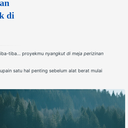
uan
k di
 tiba-tiba… proyekmu
nyangkut di meja perizinan
upain satu hal penting sebelum alat berat mulai