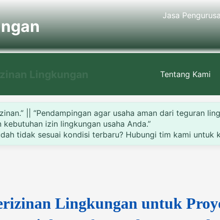
Jasa Pengurus
ungan
izinan Lingkungan
Tentang Kami
nan.” || “Pendampingan agar usaha aman dari teguran lingku
an kebutuhan izin lingkungan usaha Anda.”
ah tidak sesuai kondisi terbaru? Hubungi tim kami untuk ko
erizinan Lingkungan untuk Proy