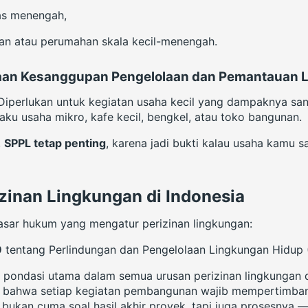
as menengah,
gan atau perumahan skala kecil-menengah.
taan Kesanggupan Pengelolaan dan Pemantauan 
. Diperlukan untuk kegiatan usaha kecil yang dampaknya san
aku usaha mikro, kafe kecil, bengkel, atau toko bangunan.
,
SPPL tetap penting
, karena jadi bukti kalau usaha kamu 
zinan Lingkungan di Indonesia
asar hukum yang mengatur perizinan lingkungan:
9
tentang Perlindungan dan Pengelolaan Lingkungan Hidup 
 pondasi utama dalam semua urusan perizinan lingkungan di
r bahwa setiap kegiatan pembangunan wajib mempertimban
 bukan cuma soal hasil akhir proyek, tapi juga prosesnya —