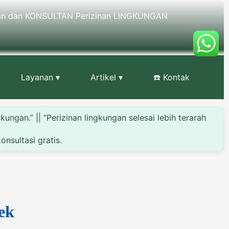
an dan KONSULTAN Perizinan LINGKUNGAN
Layanan ▾
Artikel ▾
☎️ Kontak
ngan.” || “Perizinan lingkungan selesai lebih terarah
nsultasi gratis.
ek