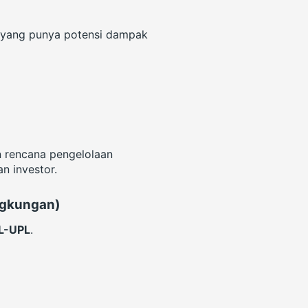
ar yang punya potensi dampak
n rencana pengelolaan
n investor.
ngkungan)
L-UPL
.