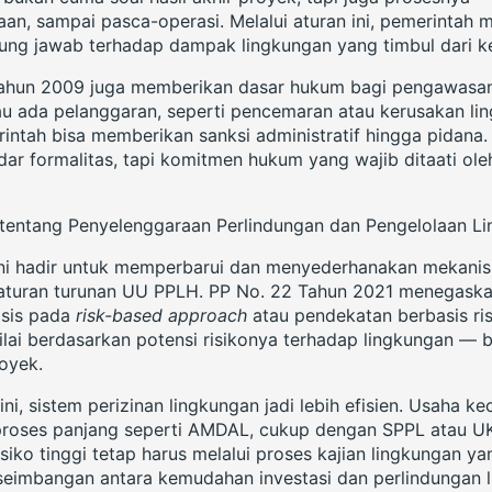
an, sampai pasca-operasi. Melalui aturan ini, pemerintah 
ung jawab terhadap dampak lingkungan yang timbul dari k
 Tahun 2009 juga memberikan dasar hukum bagi pengawas
au ada pelanggaran, seperti pencemaran atau kerusakan li
intah bisa memberikan sanksi administratif hingga pidana. A
ar formalitas, tapi komitmen hukum yang wajib ditaati ole
tentang Penyelenggaraan Perlindungan dan Pengelolaan Li
ini hadir untuk memperbarui dan menyederhanakan mekan
 aturan turunan UU PPLH. PP No. 22 Tahun 2021 menegask
asis pada
risk-based approach
atau pendekatan berbasis risi
ilai berdasarkan potensi risikonya terhadap lingkungan — 
royek.
i, sistem perizinan lingkungan jadi lebih efisien. Usaha ke
roses panjang seperti AMDAL, cukup dengan SPPL atau UKL-
siko tinggi tetap harus melalui proses kajian lingkungan y
seimbangan antara kemudahan investasi dan perlindungan l