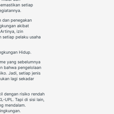
memastikan setiap
egiatannya.
an dan penegakan
ngkungan akibat
rtinya, izin
h setiap pelaku usaha
ngkungan Hidup.
isme yang sebelumnya
an bahwa pengelolaan
ko. Jadi, setiap jenis
bukan lagi sekadar
cil dengan risiko rendah
UPL. Tapi di sisi lain,
ang mendalam.
ingkungan.