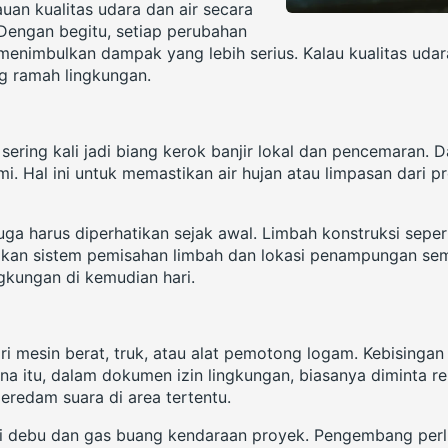
uan kualitas udara dan air secara
 Dengan begitu, setiap perubahan
 menimbulkan dampak yang lebih serius. Kalau kualitas uda
ang ramah lingkungan.
ering kali jadi biang kerok banjir lokal dan pencemaran. Da
lami. Hal ini untuk memastikan air hujan atau limpasan dari
juga harus diperhatikan sejak awal. Limbah konstruksi sepe
an sistem pemisahan limbah dan lokasi penampungan sem
gkungan di kemudian hari.
ri mesin berat, truk, atau alat pemotong logam. Kebisinga
a itu, dalam dokumen izin lingkungan, biasanya diminta r
eredam suara di area tertentu.
dari debu dan gas buang kendaraan proyek. Pengembang per